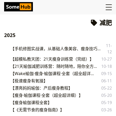
减肥
2025
11-
【手机修图实战课，从基础人像美容、瘦身技巧到高级调色方法，86种流行风格的调色教学】
12
【超模私教天团：21天瘦身训练营（完结）】
10-27
【21天瑜伽减肥训练营：随时随地，陪你全方位打造迷人体态】
10-18
【Wake瑜伽·瘦身·瑜伽课程·全套（超全超详细）】
09-15
【极速瘦身有氧操】
06-11
【漂亮妈妈瑜伽：产后瘦身教程】
05-22
【瘦身·瑜伽课程·全套（超全超详细）】
05-20
【瘦身瑜伽课程全套】
05-19
【《无需节食的瘦身指南》】
03-26