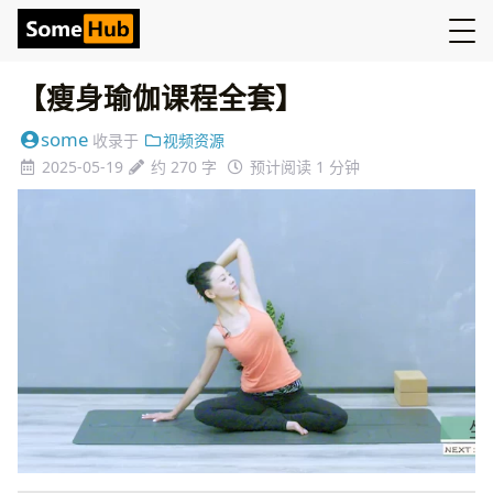
【瘦身瑜伽课程全套】
some
收录于
视频资源
2025-05-19
约 270 字
预计阅读 1 分钟