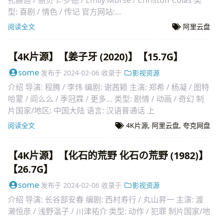
扎赫迪 / 丽贝卡·罗德 / Emily Morse / Christoff Colas 类
型: 喜剧 / 情色 / 传记 官方网站:
www.iamasexaddictthemovie.com 制片国家/地区: 美国
阅读全文
阿里云盘
语言: 英语 / 法语
【4K片源】【姜子牙 (2020)】【15.7G】
some
发布于
2024-02-06
收录于
影视资源
介绍 导演: 程腾 / 李炜 编剧: 谢茜颖 主演: 郑希 / 杨凝 / 图特
哈蒙 / 阎么么 / 季冠霖 / 更多… 类型: 剧情 / 动画 / 奇幻 制
片国家/地区: 中国大陆 语言: 汉语普通话 上
阅读全文
4K片源
,
阿里云盘
,
夸克网盘
【4K片源】【化石的荒野 化石の荒野 (1982)】
【26.7G】
some
发布于
2024-02-06
收录于
影视资源
介绍 导演: 长谷部安春 编剧: 西村寿行 / 丸山昇一 主演: 渡
濑恒彦 / 浅野温子 / 川津祐介 类型: 动作 / 犯罪 制片国家/地