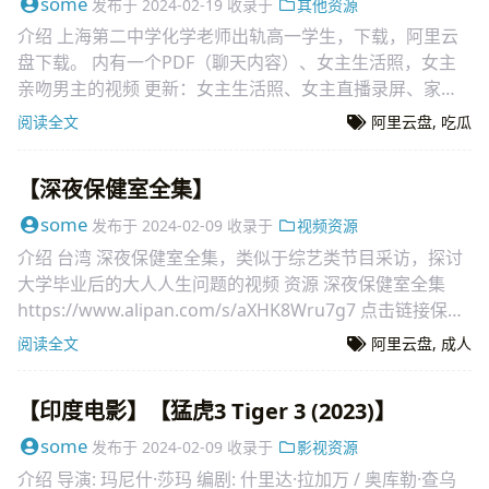
some
发布于
2024-02-19
收录于
其他资源
介绍 上海第二中学化学老师出轨高一学生，下载，阿里云
盘下载。 内有一个PDF（聊天内容）、女主生活照，女主
亲吻男主的视频 更新：女主生活照、女主直播录屏、家长
打到学校
阅读全文
阿里云盘
,
吃瓜
【深夜保健室全集】
some
发布于
2024-02-09
收录于
视频资源
介绍 台湾 深夜保健室全集，类似于综艺类节目采访，探讨
大学毕业后的大人人生问题的视频 资源 深夜保健室全集
https://www.alipan.com/s/aXHK8Wru7g7 点击链接保
存，或者复制本段内容，打开「阿里云盘」APP ，无需
阅读全文
阿里云盘
,
成人
【印度电影】【猛虎3 Tiger 3 (2023)】
some
发布于
2024-02-09
收录于
影视资源
介绍 导演: 玛尼什·莎玛 编剧: 什里达·拉加万 / 奥库勒·查乌