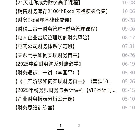
【21天让你成为财务高手课程】
10-08
【销售财务库存2100个Excel表格模板合集】
10-06
【财务Excel零基础速成课】
09-28
【财税二合一财务管理+税务管理课程】
09-06
【电商企业合规管理切割财务风险】
08-17
【电商公司财务体系学习班】
07-31
【关系高手如何实现财务自由】
06-26
【2025电商财务淘系对账必学】
06-19
【财务通识二十讲（李国平）】
05-30
【《中产阶级如何实现财务自由》（套装10册）】
05-26
【2025年税务师财务与会计课程【VIP基础同步班】】
05-15
【企业财务报表分析公开课】
05-10
【财务思维训练营】
05-10
1
2