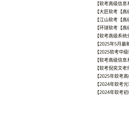
【软考高级信息
【大匠软考【高级
【江山软考【高级
【环球软考【高级
【软考高级系统分
【2025年5月
【2025软考中
【软考高级信息
【软考倪奕文老
【2025年软考
【2024年软考
【2024年软考