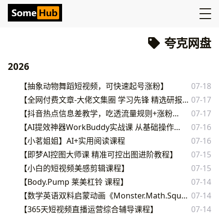
夸克网盘
2026
【抽象动物舞蹈短视频，可快速起号涨粉】
07-18
【全网付费文章-大佬文集圈 学习先锋 精选研报 7月12日更新，手慢无】
07-17
【抖音热点信息差教学，吃透流量规则+涨粉变现】
07-17
【AI提效神器WorkBuddy实战课 从基础操作到自定义技能】
07-16
【小茗姐姐】AI+实用阅读课程
07-16
【即梦AI控图大师课 精准可控出图进阶教程】
07-15
【小白的短视频美感剪辑课程】
07-15
【Body.Pump 莱美杠铃 课程】
07-14
【数学英语双料启蒙动画《Monster.Math.Squad 怪物数学小分队》】
07-14
【365天短视频直播运营综合辅导课程】
07-14