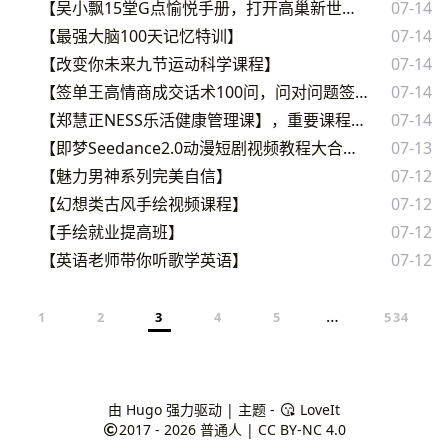
【吴小飘15堂G点愉悦手册，打开高巢新世界】
07-14
【最强大脑100天记忆特训】
07-14
【改变你未来九节运动科学课程】
07-14
【签单王高情商成交话术100问，问对问题签单不费力】
07-14
【郑慧正NESS乐活健康管理课】，重要课程学起来
07-14
【即梦Seedance2.0动漫短剧视频教程大合集】
07-13
【魅力男神系列完美自信】
07-12
【幻想类古风手绘视频课程】
07-12
【手绘就业提高班】
07-12
【英语老师带你听歌学英语】
07-12
…
1
2
3
4
5
534
由
Hugo
强力驱动 | 主题 -
LoveIt
2017 - 2026
普通人
|
CC BY-NC 4.0