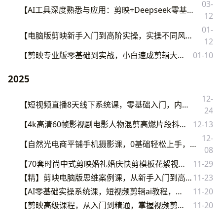
03-
【AI工具深度熟悉与应用：剪映+Deepseek零基础掌握，解锁短视频创作新玩法】
12
01-
【电脑版剪映新手入门到高阶实操，实操不同风格视频的剪辑技巧，轻松产出高质量作品】
12
【剪映专业版零基础到实战，小白速成剪辑大神全案教程】
01-10
2025
12-
【短视频直播8天线下系统课，零基础入门，内容涵盖全面，账号运营，拍摄剪辑，直播电商】
24
【4k高清60帧影视剧电影人物混剪高燃片段抖音快手剪辑短视频素材库】
12-13
12-
【自然光电商平铺手机摄影课，0基础轻松上手，拍摄修图剪辑一站式实操教学，用手机也能拍出高级感】
08
【70套时尚中式剪映婚礼婚庆快剪模板花絮视频草稿文件】
11-29
【精】剪映电脑版思维案例课，从新手入门到高阶实操，轻松产出高质量作品
11-23
【AI零基础实操系统课，短视频剪辑ai教程，真实操，上手快】
11-20
【剪映高级课程，从入门到精通，掌握视频剪辑核心技能】
11-20