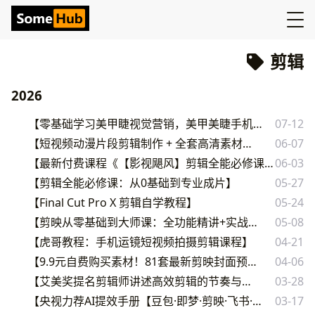
剪辑
2026
【零基础学习美甲睫视觉营销，美甲美睫手机拍摄剪辑课程】
07-12
【短视频动漫片段剪辑制作 + 全套高清素材合集】
06-07
【最新付费课程《【影视飓风】剪辑全能必修课：从0基础到专业成片》】
06-03
【剪辑全能必修课：从0基础到专业成片】
05-27
【Final Cut Pro X 剪辑自学教程】
05-24
【剪映从零基础到大师课：全功能精讲+实战案例】
05-08
【虎哥教程：手机运镜短视频拍摄剪辑课程】
04-21
【9.9元自费购买素材！81套最新剪映封面预设模版素材】
04-06
【艾美奖提名剪辑师讲述高效剪辑的节奏与技巧】
03-28
【央视力荐AI提效手册【豆包·即梦·剪映·飞书·扣子5合1实操指南】】
03-17