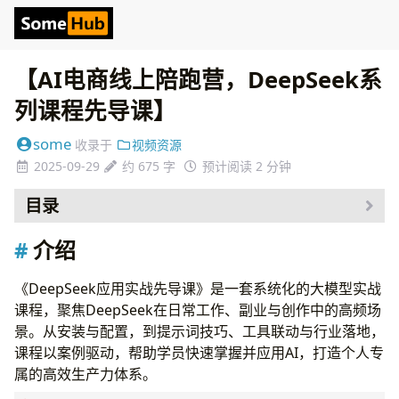
【AI电商线上陪跑营，DeepSeek系
列课程先导课】
some
收录于
视频资源
2025-09-29
约 675 字
预计阅读 2 分钟
目录
介绍
介绍
资源
《DeepSeek应用实战先导课》是一套系统化的大模型实战
课程，聚焦DeepSeek在日常工作、副业与创作中的高频场
景。从安装与配置，到提示词技巧、工具联动与行业落地，
课程以案例驱动，帮助学员快速掌握并应用AI，打造个人专
属的高效生产力体系。