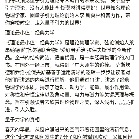
们得以预见量子引力理论令人瞩目的未来发展。 关于量子
引力理论，没有人能比李·斯莫林讲得更好！世界知名理论
物理学家、圈量子引力理论创始人李·斯莫林科普力作，带
你穿梭时空，走入量子引力的世界！
理论最小值：经典力学
《理论最小值：经典力学》是理论物理学家、弦论创始人莱
昂纳德·萨斯坎德联合物理爱好者乔治·拉保夫斯基的全新作
品。全书的结构简洁，语言优雅，是一本经典物理学的入门
书。在国外一经上市，就得到了广大师生的追捧。 萨斯坎
德和乔治·拉保夫斯基善于运用清晰的逻辑一步步让读者对
他们所讲述的内容进行理解，他们通过11讲，讲述了经典
物理学的本质，揭示了运动、动力学、能量、最小作用量、
对称性和守恒定律以及角动量、电力与磁力等关键原理与概
念。旨在引领读者去欣赏理论物理之美，深入浅出，层层推
进，引人入胜。
量子力学的真相
春天的早晨，从窗户涌进来的空气带着花园里的清新气息，
这个 “奇迹”是如何发生的? 分子如何被微风吹动，又如何经