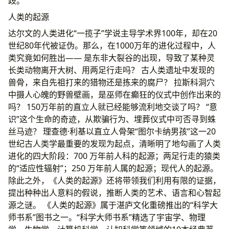
歧。
人类的起源
达尔文的人类进化“一揽子”学说主导学术界100年，却在20
世纪80年代被证伪。那么，在1000万年的进化过程中，人
类究竟如何胜出—— 是东非大裂谷的出现，导致了某种灵
长类动物离开大树、用两足行走吗？ 古人类遗址中发现的
兽骨，来自先祖打来的猎物还是拣来的腐尸？ 拉斯科洞穴
中摄人心魄的野兽壁画，是巫师在癫狂的仪式中创作出来的
吗？ 150万年前的直立人就已经能够流利地交谈了吗？ “意
识”这个生命的奇迹，从欺骗行为、埋葬仪式中可否寻到蛛
丝马迹？ 理查德·利基以直立人骨架“图尔卡纳男孩”这一20
世纪古人类学最重要的发现为起点，清晰明了地勾画了人类
进化的四大阶段：700 万年前人科的起源；两足行走的猿类
的“适应性辐射”；250 万年前人属的起源；现代人的起源。
除此之外，《人类的起源》还将带领我们利用有限的证据，
提出种种出人意料的假说，推断人类的艺术、语言和心智起
源之谜。 《人类的起源》属于湛庐文化重磅推出的“科学大
师书系”图书之一。“科学大师书系”精选了宇宙学、物理