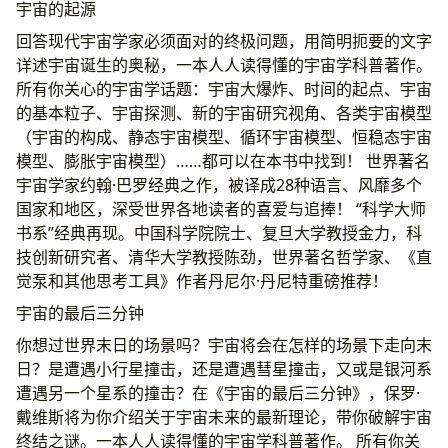
宇宙的起源
回答现代宇宙学家必须面对的终极问题，用简明扼要的文字
详述宇宙诞生的奥秘，一本人人读得懂的宇宙学科普著作。
所有你关心的宇宙学话题：宇宙大爆炸、时间的起点、宇宙
的基本粒子、宇宙探测、新的宇宙研究视角、各类宇宙模型
（宇宙的构成、静态宇宙模型、循环宇宙模型、恒稳态宇宙
模型、膨胀宇宙模型）……都可以在本书中找到！ 世界著名
宇宙学家约翰·巴罗经典之作，被译成28种语言、风靡多个
国家和地区，深受世界各地读者的喜爱与追捧！ “科学大师
书系”经典再现。中国科学院院士、复旦大学教授金力，科
技创新研究者、清华大学教授陈劲，世界著名哲学家、《直
觉泵和其他思考工具》作者丹尼尔·丹尼特重磅推荐！
宇宙的最后三分钟
你想过世界末日的场景吗？宇宙将会在怎样的场景下走向末
日？是遭遇小行星撞击，还是遭遇彗星撞击，又或是银河系
遭遇另一个星系的撞击？在《宇宙的最后三分钟》，保罗·
戴维斯将为你介绍关于宇宙未来的最新理论，带你破解宇宙
终结之谜。一本人人读得懂的宇宙学科普著作。 所有你关