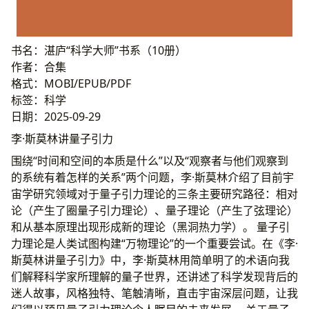
书名：湛庐“科学大师”书系（10册）
作者：合集
格式：MOBI/EPUB/PDF
标签：科学
日期：2025-09-29
李·斯莫林讲量子引力
围绕“时间和空间的本质是什么”以及“观察者与他们观察到
的系统有着怎样的关系”两个问题，李·斯莫林介绍了目前宇
宙学研究领域对于量子引力理论的三条主要研究路径：相对
论（产生了圈量子引力理论）、量子理论（产生了弦理论）
和从基本原理出现形成新的理论（黑洞热力学）。 量子引
力理论是人类试图构建“万物理论”的一个重要尝试。在《李·
斯莫林讲量子引力》中，李·斯莫林用简单明了的术语向我
们解释科学家所理解的量子世界，还讲述了科学发现背后的
迷人故事，风格独特、笔触清晰，直击宇宙深层问题，让我