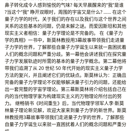
鼻子转化成令人感到愉悦的气味? 每天早晨醒来的“我”是谁
?当这个“我” 睁开双眼时，周围的宇宙又是什么? …… 在这个
量子力学的时代，关于我们的存在以及我们与这个世界之间
关系的这些基本的问题，仍是未解之谜。而爱因斯坦和其他
现实主义者相信：量子力学理论是不完备的。 在《量子力
学的真相》一书中，斯莫林教授用3幕故事带领我们走进量
子力学的世界，了解那些自量子力学诞生以来就一直困扰着
人们的概念问题和严重分歧。第一幕他会讲述我们在探究量
子力学发展轨迹时所需的基本的量子力学概念。第二幕他将
带我们追溯了从 20 世纪 50 年代开始的现实主义量子力学
方法的复兴，并且阐述它们的优缺点。斯莫林认为：正确且
完备的量子力学理论不仅能够解决量子引力的问题，还能给
出一套完整的宇宙学理论。第三幕斯莫林将介绍包括自己在
内的当代物理学家为构建现实主义的万物理论所付出的努
力。 继畅销书《时间重生》后，当代物理学领军人李·斯莫
林量子理论新见解，欢迎大家来到量子力学的新世界。斯莫
林教授用3幕故事带领我们走进量子力学的世界，了解那些
自量子力学诞生以来就一直困扰着人们的概念问题和严重分