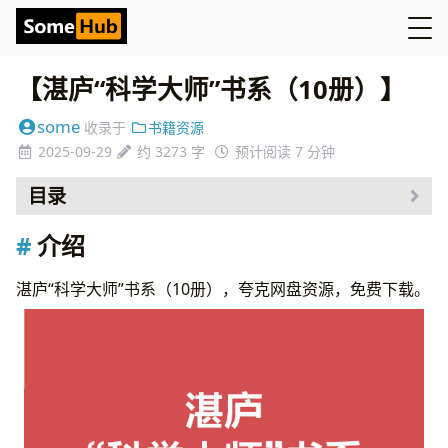
【湛庐“科学大师”书系（10册）】
some
收录于
书籍资源
2025-09-29
约 3273 字
预计阅读 7 分钟
目录
介绍
介绍
资源
湛庐“科学大师”书系（10册），夸克网盘资源，免费下载。