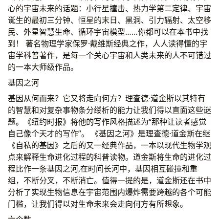
心的宇宙未来的话题：小行星撞击、热力学第二定律、宇宙
诞生的最初三分钟、恒星的末日、黑洞、引力辐射、太空移
民、外星智慧生命、循环宇宙模型……你都可以在本书中找
到！ 著名物理学家保罗·戴维斯经典之作，人人读得懂的宇
宙学科普著作，是每一个关心宇宙和人类未来的人不可错过
的一本大师级作品。
基因之河
基因从何而来？它又将走向何方？理查德·道金斯以其特有
的智慧和对复杂事物条分缕析的能力让我们得以直面这些谜
题。《纽约时报》将他的写作风格描述为“那种让读者感觉
自己像个天才的写作”。 《基因之河》是理查德·道金斯在继
《自私的基因》之后的又一经典作品，一本以现代生物学观
点来解释生命进化过程的科普读物。道金斯将生命的进化过
程比作一条基因之河,在时间长河中，基因相互碰撞和重
组，不断分叉，不断消亡。值得一提的是，道金斯还在书中
分析了实现生物信息在宇宙范围内爆炸需要跨越的各个可能
门槛，让我们得以对生命未来会走向何方有所想象。