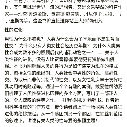
学、生物学、计算机科学、认知科学等领域的10本经典著
作，其作者既是世界一流的思想者，又是文采斐然的科普作
家——理查德·道金斯、贾雷德·戴蒙德、丹尼尔·丹尼特、马
丁·里斯等等。这些书将直接送你站上大师的肩膀。
性的进化
男性为什么不哺乳？ 人类为什么会为了享乐而不是生育而
性交？ 为什么只有人类女性会经历更年期？ 为什么人类男
性会成为数不多的照顾后代的哺乳动物之一？ …… 关于人
类性征的进化，没有人比贾雷德·戴蒙德更有资格做出解
释。本书力图解释人类的性行为是如何演变为现在的模式
的，包括女性的绝经期、人类社会中男性的角色、离群性
交、为取乐而非传宗接代的性交，以及女性乳房早于发挥喂
乳功用时的隆起等。通过一个个有趣的案例，戴蒙德帮助我
们梳理了人类性征进化历程的多个方面，写出了一部迷人
的、令人惊叹的经典之作。 《纽约时报》畅销书。作者运
用科学推理的写作方法，带令读者踏上了一场探索人类性征
进化的绝妙旅程。从一个谜团到另一个谜团，在抽丝剥茧般
的叙述下，讲述有关人类的性与爱的永恒主题！