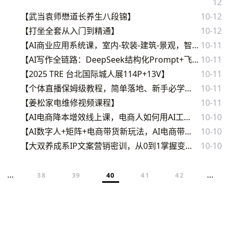
12
【武当袁师懋道长养生八段锦】
10-12
【打坐全套从入门到精通】
10-12
【AI商业应用系统课，室内-软装-建筑-景观，智能设计+效果图+动画画实战】
10-11
【AI写作全链路：DeepSeek结构化Prompt+飞书多维表打造爆款内容体系】
10-11
【2025 TRE 台北国际城人展114P+13V】
10-11
【个体直播保姆级教程，简单落地、新手必学、全盘实操、只讲干货】
10-11
【姜松家电维修视频课程】
10-11
【AI电商降本增效线上课，电商人如何用AI工具降本增效】
10-10
【AI数字人+矩阵+电商带货新玩法，AI电商带货教程】
10-10
【大双养成系IP文案营销密训，从0到1掌握变现文案系统】
10-10
…
…
38
39
40
41
42