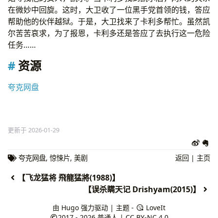
在微妙中回旋。这时，大卫收了一位黑手党首领的钱，答应
帮助他的伙伴越狱。于是，大卫找来了卡利多帮忙。虽然凯
尔苦苦哀求，为了报恩，卡利多还是答应了去执行这一危险
任务……
资源
夸克网盘
更新于 2026-01-29
夸克网盘
,
惊悚片
,
美剧
返回
|
主页
【飞龙猛将 飛龍猛將(1988)】
【误杀瞒天记 Drishyam(2015)】
由
Hugo
强力驱动 | 主题 -
LoveIt
2017 - 2026
普通人
|
CC BY-NC 4.0