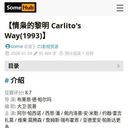
【情枭的黎明 Carlito's
Way(1993)】
some
收录于
影视资源
2026-01-29
约 489 字
预计阅读 1 分钟
目录
介绍
介绍
资源
豆瓣评分
: 8.7
导 演
: 布莱恩·德·帕尔玛
编 剧
: 大卫·凯普
主 演
: 阿尔·帕西诺 / 西恩·潘 / 佩内洛普·安·米勒 / 约翰·雷吉
扎莫 / 维果·莫腾森 / 詹姆斯·瑞布霍恩 / 亚德里安·帕斯达更
多…