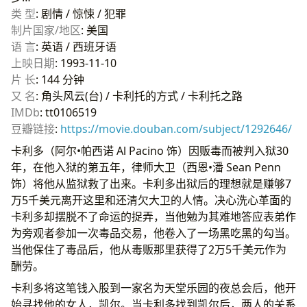
类 型
: 剧情 / 惊悚 / 犯罪
制片国家/地区
: 美国
语 言
: 英语 / 西班牙语
上映日期
: 1993-11-10
片 长
: 144 分钟
又 名
: 角头风云(台) / 卡利托的方式 / 卡利托之路
IMDb
: tt0106519
豆瓣链接
:
https://movie.douban.com/subject/1292646/
卡利多（阿尔•帕西诺 Al Pacino 饰）因贩毒而被判入狱30
年，在他入狱的第五年，律师大卫（西恩•潘 Sean Penn
饰）将他从监狱救了出来。卡利多出狱后的理想就是赚够7
万5千美元离开这里和还清欠大卫的人情。决心洗心革面的
卡利多却摆脱不了命运的捉弄，当他勉为其难地答应表弟作
为旁观者参加一次毒品交易，他卷入了一场黑吃黑的勾当。
当他保住了毒品后，他从毒贩那里获得了2万5千美元作为
酬劳。
卡利多将这笔钱入股到一家名为天堂乐园的夜总会后，他开
始寻找他的女人，凯尔。当卡利多找到凯尔后，两人的关系