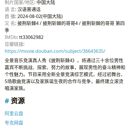
制片国家/地区
: 中国大陆
语 言
: 汉语普通话
首 播
: 2024-08-02(中国大陆)
又 名
: 披荆斩棘4 / 披荆斩棘的哥哥4 / 披荆斩棘的哥哥 第四
季
IMDb
: tt33062982
豆瓣链接
:
https://movie.douban.com/subject/36643635/
全景音乐竞演真人秀《披荆斩棘4》，将通过三十余位男性
嘉宾不断挑战、探索、努力的故事，展现男性的奋斗精神和
个性魅力。节目采用全新全景竞演综艺模式，经过初舞台、
5场歌曲竞演以及家族诞生夜的合作与竞争，最终建立滚烫
唱演家族。
资源
阿里云盘
夸克网盘