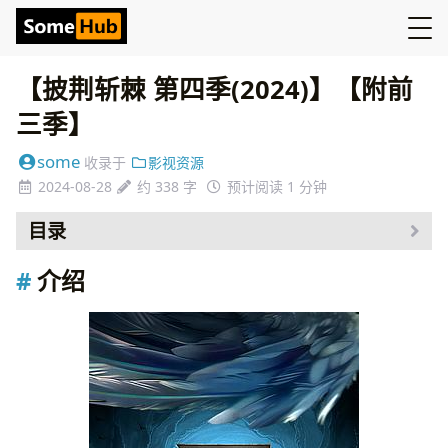
【披荆斩棘 第四季(2024)】【附前
三季】
some
收录于
影视资源
2024-08-28
约 338 字
预计阅读 1 分钟
目录
介绍
介绍
资源