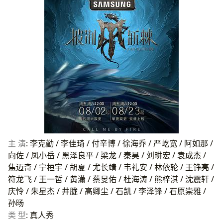
主 演
: 李克勤 / 李佳琦 / 付辛博 / 徐海乔 / 严屹宽 / 阿如那 /
向佐 / 凤小岳 / 黑泽良平 / 梁龙 / 秦昊 / 刘畊宏 / 袁成杰 /
焦迈奇 / 宁桓宇 / 胡夏 / 尤长靖 / 韦礼安 / 林依轮 / 王铮亮 /
符龙飞 / 王一哲 / 黄潇 / 蔡旻佑 / 杜海涛 / 熊梓淇 / 沈震轩 /
庆怜 / 朱星杰 / 井胧 / 高卿尘 / 石凯 / 李泽锋 / 石原崇雅 /
孙旸
类 型
: 真人秀