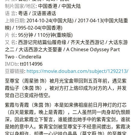
制片国家/地区
: 中国香港 / 中国大陆
语 言
: 粤语 / 汉语普通话
上映日期
: 2014-10-24(中国大陆) / 2017-04-13(中国大陆重
映) / 1995-02-04(中国香港)
片 长
: 95分钟 / 110分钟(重映版)
又 名
: 西游记完结篇仙履奇缘 / 齐天大圣西游记 / 大话东游
之二 / 大话西游之大圣娶妻 / A Chinese Odyssey Part
Two - Cinderella
IMDb
: tt0114996
豆瓣链接
:
https://movie.douban.com/subject/1292213/
至尊宝（周星驰 饰）被月光宝盒带回到五百年前，遇见紫
霞仙子（朱茵 饰），被对方打上烙印成为对方的人，并发
觉自己已变成孙悟空。
紫霞与青霞（朱茵 饰）本是如来佛祖座前日月神灯的灯芯
（白天是紫霞，晚上是青霞），二人虽然同一肉身却仇恨颇
深，因此紫霞立下誓言，谁能拔出她手中的紫青宝剑，谁就
是她的意中人。紫青宝剑被至尊宝于不经意间拔出，紫霞决
定以身相许，却遭一心记挂白晶晶（莫文蔚 饰）的至尊宝