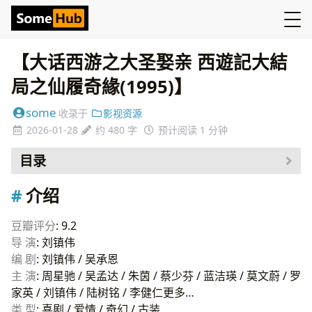
【大话西游之大圣娶亲 西遊記大結
局之仙履奇緣(1995)】
some
收录于
影视资源
2026-01-28
约 480 字
预计阅读 1 分钟
目录
介绍
介绍
资源
豆瓣评分
: 9.2
导 演
: 刘镇伟
编 剧
: 刘镇伟 / 吴承恩
主 演
: 周星驰 / 吴孟达 / 朱茵 / 蔡少芬 / 蓝洁瑛 / 莫文蔚 / 罗
家英 / 刘镇伟 / 陆树铭 / 李健仁更多…
类 型
: 喜剧 / 爱情 / 奇幻 / 古装