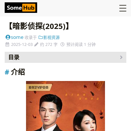
【暗影侦探(2025)】
some
收录于
影视资源
2025-12-03
约 272 字
预计阅读 1 分钟
目录
介绍
介绍
资源