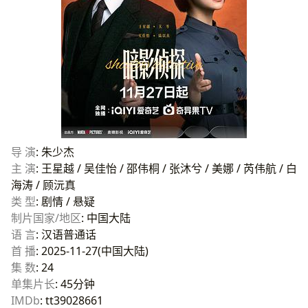
导 演
: 朱少杰
主 演
: 王星越 / 吴佳怡 / 邵伟桐 / 张沐兮 / 美娜 / 芮伟航 / 白
海涛 / 顾沅真
类 型
: 剧情 / 悬疑
制片国家/地区
: 中国大陆
语 言
: 汉语普通话
首 播
: 2025-11-27(中国大陆)
集 数
: 24
单集片长
: 45分钟
IMDb
: tt39028661