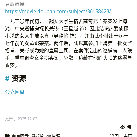
豆瓣链接
:
https://movie.douban.com/subject/36158423/
一九三〇年代初，一起女大学生宿舍离奇死亡案案发上海
滩，中央巡捕房探长关岑（王星越 饰）因此结识热爱侦探
小说的女大生陆以真（吴佳怡 饰），并由此牵扯出一起十
七年前的女童绑架案。两年后，陆以真参加上海第一批女警
招考，关岑成为她的直属上司。在案件迭出的巡捕房二人联
手，重启调查女童拐卖案，驱散了遮蔽在他们头顶的迷雾与
噩梦。
资源
夸克网盘
更新于 2025-12-03
夸克网盘
,
悬疑片
,
4K片源
返回
|
主页