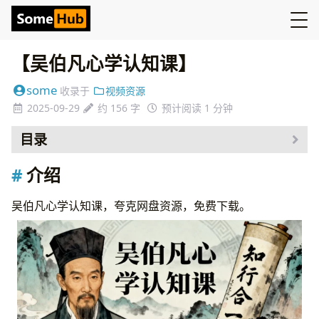
【吴伯凡心学认知课】
some
收录于
视频资源
2025-09-29
约 156 字
预计阅读 1 分钟
目录
介绍
介绍
资源
吴伯凡心学认知课，夸克网盘资源，免费下载。