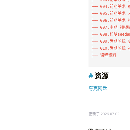
├── 004.前期美术
├── 005.前期美术
├── 006.前期美术
├── 007.中期 
├── 008.即梦seed
├── 009.后期剪辑
├── 010.后期剪辑
├── 课程资料

资源
夸克网盘
更新于 2026-07-02