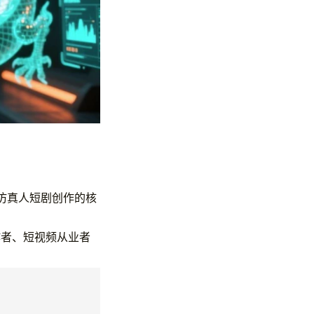
行仿真人短剧创作的核
作者、短视频从业者