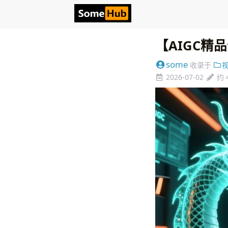
【AIGC
some
收录于
2026-07-02
约 