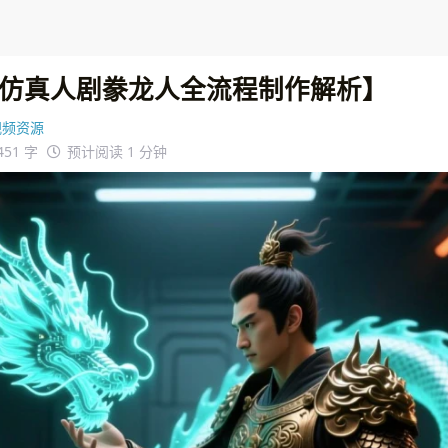
精品仿真人剧豢龙人全流程制作解析】
视频资源
451 字
预计阅读 1 分钟