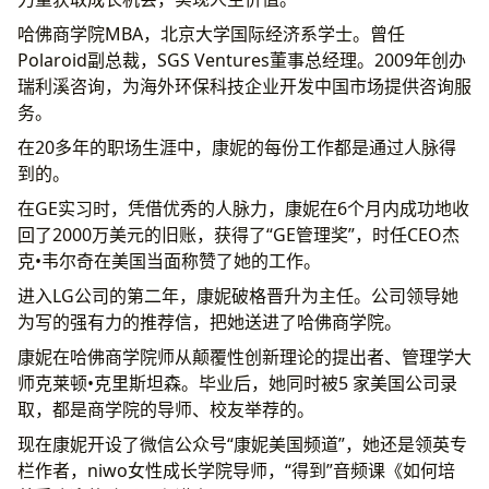
哈佛商学院MBA，北京大学国际经济系学士。曾任
Polaroid副总裁，SGS Ventures董事总经理。2009年创办
瑞利溪咨询，为海外环保科技企业开发中国市场提供咨询服
务。
在20多年的职场生涯中，康妮的每份工作都是通过人脉得
到的。
在GE实习时，凭借优秀的人脉力，康妮在6个月内成功地收
回了2000万美元的旧账，获得了“GE管理奖”，时任CEO杰
克•韦尔奇在美国当面称赞了她的工作。
进入LG公司的第二年，康妮破格晋升为主任。公司领导她
为写的强有力的推荐信，把她送进了哈佛商学院。
康妮在哈佛商学院师从颠覆性创新理论的提出者、管理学大
师克莱顿•克里斯坦森。毕业后，她同时被5 家美国公司录
取，都是商学院的导师、校友举荐的。
现在康妮开设了微信公众号“康妮美国频道”，她还是领英专
栏作者，niwo女性成长学院导师，“得到”音频课《如何培